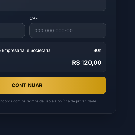
CPF
 Empresarial e Societária
80h
R$ 120,00
CONTINUAR
concorda com os
termos de uso
e a
política de privacidade
.