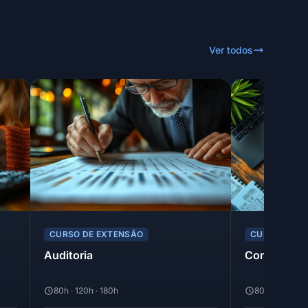
Ver todos
CURSO DE EXTENSÃO
CURSO DE E
Auditoria
Contabilid
80h · 120h · 180h
80h · 120h · 1