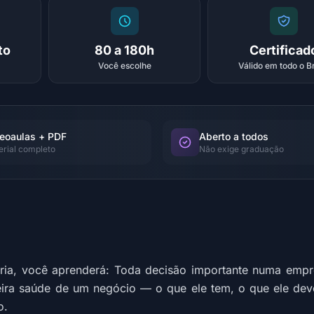
to
80 a 180h
Certificad
Você escolhe
Válido em todo o Br
eoaulas + PDF
Aberto a todos
erial completo
Não exige graduação
ária, você aprenderá: Toda decisão importante numa emp
ira saúde de um negócio — o que ele tem, o que ele deve,
o.