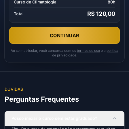
Curso de Climatologia
80h
R$ 120,00
Total
CONTINUAR
Ao se matricular, você concorda com os
termos de uso
e a
política
de privacidade
.
DÚVIDAS
Perguntas Frequentes
Posso iniciar o curso sem estar graduado?
Sim. Os cursos de extensão não apresentam requisitos