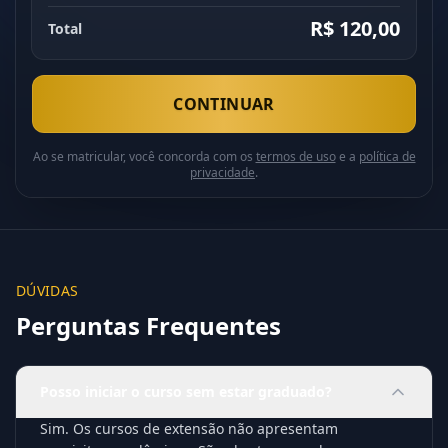
R$ 120,00
Total
CONTINUAR
Ao se matricular, você concorda com os
termos de uso
e a
política de
privacidade
.
DÚVIDAS
Perguntas Frequentes
Posso iniciar o curso sem estar graduado?
Sim. Os cursos de extensão não apresentam