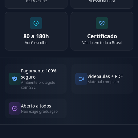
100% Online
Acesso na hora
80 a 180h
Certificado
Você escolhe
Válido em todo o Brasil
Pagamento 100%
Videoaulas + PDF
seguro
Material completo
Ambiente protegido
com SSL
Aberto a todos
Não exige graduação