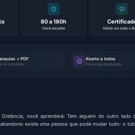
to
80 a 180h
Certificad
Você escolhe
Válido em todo o Br
eoaulas + PDF
Aberto a todos
erial completo
Não exige graduação
Distância, você aprenderá: Tem alguém do outro lado da
o abandono existe uma pessoa que pode mudar tudo: o tuto