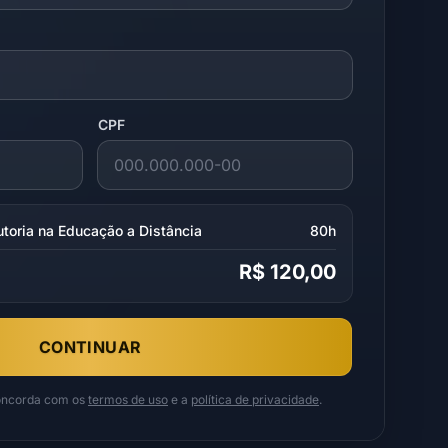
CPF
toria na Educação a Distância
80h
R$ 120,00
CONTINUAR
concorda com os
termos de uso
e a
política de privacidade
.