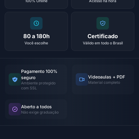
100% Online
Acesso na hora
80 a 180h
Certificado
Você escolhe
Válido em todo o Brasil
Pagamento 100%
Videoaulas + PDF
seguro
Material completo
Ambiente protegido
com SSL
Aberto a todos
Não exige graduação