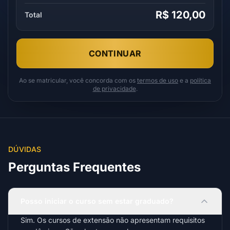
R$ 120,00
Total
CONTINUAR
Ao se matricular, você concorda com os
termos de uso
e a
política
de privacidade
.
DÚVIDAS
Perguntas Frequentes
Posso iniciar o curso sem estar graduado?
Sim. Os cursos de extensão não apresentam requisitos