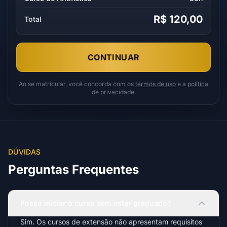
R$ 120,00
Total
CONTINUAR
Ao se matricular, você concorda com os
termos de uso
e a
política
de privacidade
.
DÚVIDAS
Perguntas Frequentes
Posso iniciar o curso sem estar graduado?
Sim. Os cursos de extensão não apresentam requisitos