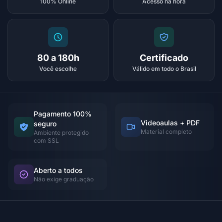
100% Online
Acesso na hora
80 a 180h
Certificado
Você escolhe
Válido em todo o Brasil
Pagamento 100%
Videoaulas + PDF
seguro
Material completo
Ambiente protegido
com SSL
Aberto a todos
Não exige graduação