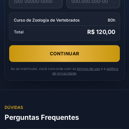
Curso de Zoologia de Vertebrados
80h
R$ 120,00
Total
CONTINUAR
Ao se matricular, você concorda com os
termos de uso
e a
política
de privacidade
.
DÚVIDAS
Perguntas Frequentes