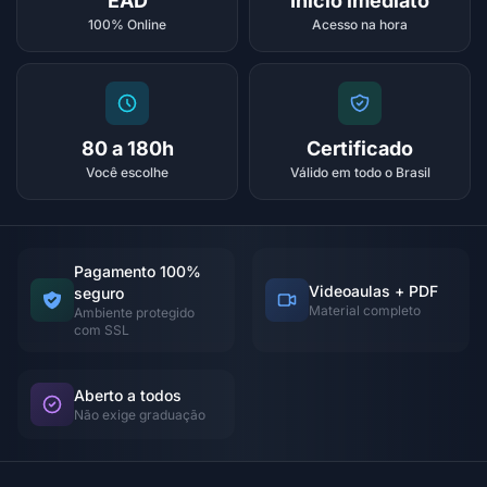
EAD
Início imediato
100% Online
Acesso na hora
80 a 180h
Certificado
Você escolhe
Válido em todo o Brasil
Pagamento 100%
Videoaulas + PDF
seguro
Material completo
Ambiente protegido
com SSL
Aberto a todos
Não exige graduação