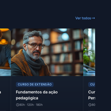
Ver todos
CURSO DE EXTENSÃO
CURSO DE E
a
Fundamentos da ação
Currículo E
pedagógica
Perspectiva
80h · 120h · 180h
80h · 120h · 1