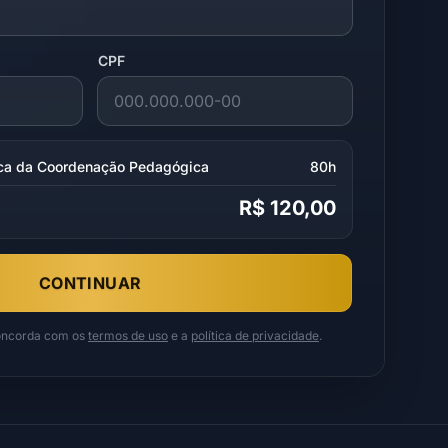
CPF
tica da Coordenação Pedagógica
80h
R$ 120,00
CONTINUAR
concorda com os
termos de uso
e a
política de privacidade
.