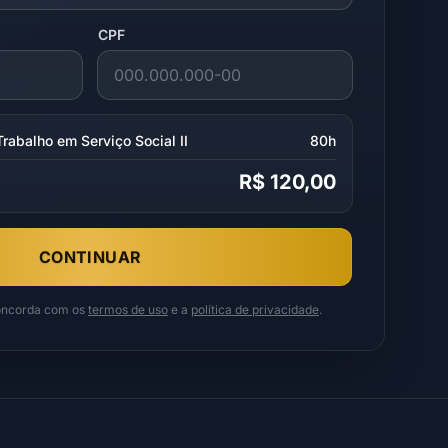
CPF
rabalho em Serviço Social II
80h
R$ 120,00
CONTINUAR
concorda com os
termos de uso
e a
política de privacidade
.