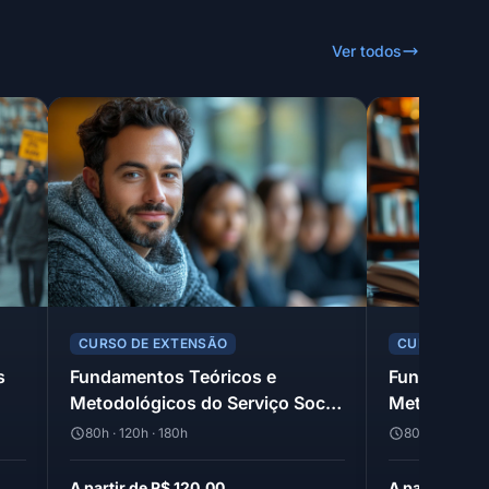
Ver todos
CURSO DE EXTENSÃO
CURSO DE E
s
Fundamentos Teóricos e
Fundamento
Metodológicos do Serviço Social
Metodológic
II
I
80h · 120h · 180h
80h · 120h · 1
A partir de R$ 120,00
A partir de R