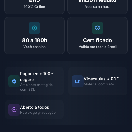
EAD
Início imediato
100% Online
Acesso na hora
80 a 180h
Certificado
Você escolhe
Válido em todo o Brasil
Pagamento 100%
Videoaulas + PDF
seguro
Material completo
Ambiente protegido
com SSL
Aberto a todos
Não exige graduação