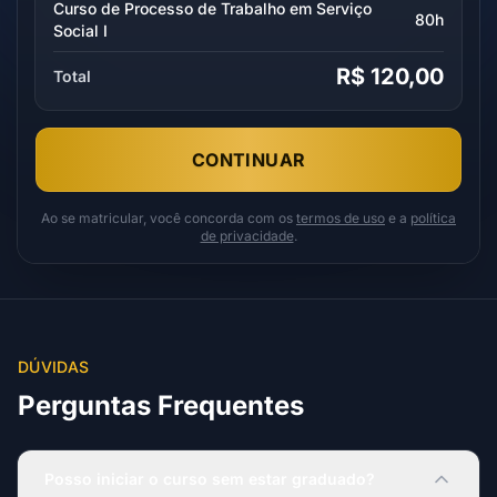
Curso de Processo de Trabalho em Serviço
80h
Social I
R$ 120,00
Total
CONTINUAR
Ao se matricular, você concorda com os
termos de uso
e a
política
de privacidade
.
DÚVIDAS
Perguntas Frequentes
Posso iniciar o curso sem estar graduado?