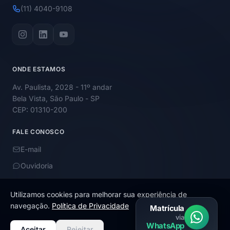
(11) 4040-9108
ONDE ESTAMOS
Av. Paulista, 2028 - 11º andar
Bela Vista, São Paulo - SP
CEP: 01310-200
FALE CONOSCO
E-mail
Ouvidoria
Utilizamos cookies para melhorar sua experiência de
navegação.
Política de Privacidade
Matrícula
via
© 2026 Academy Educação. Todos os direitos reservados.
WhatsApp
Aceitar
Rejeitar