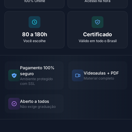
100% Online
Acesso na hora
80 a 180h
Certificado
Você escolhe
Válido em todo o Brasil
Pagamento 100%
Videoaulas + PDF
seguro
Material completo
Ambiente protegido
com SSL
Aberto a todos
Não exige graduação