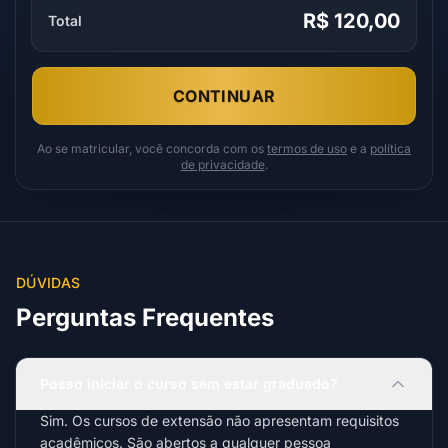
R$ 120,00
Total
CONTINUAR
Ao se matricular, você concorda com os
termos de uso
e a
política
de privacidade
.
DÚVIDAS
Perguntas Frequentes
Posso iniciar o curso sem estar graduado?
Sim. Os cursos de extensão não apresentam requisitos
acadêmicos. São abertos a qualquer pessoa