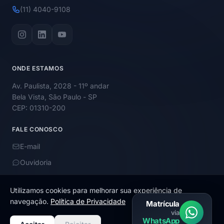
(11) 4040-9108
ONDE ESTAMOS
Av. Paulista, 2028 - 11º andar
Bela Vista, São Paulo - SP
CEP: 01310-200
FALE CONOSCO
E-mail
Ouvidoria
Utilizamos cookies para melhorar sua experiência de
navegação.
Política de Privacidade
Matrícula
via
© 2026 Academy Educação. Todos os direitos reservados.
WhatsApp