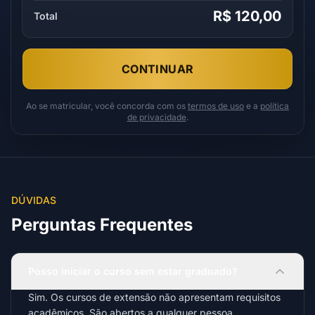
R$ 120,00
Total
CONTINUAR
Ao se matricular, você concorda com os
termos de uso
e a
política
de privacidade
.
DÚVIDAS
Perguntas Frequentes
Posso iniciar o curso sem estar graduado?
Sim. Os cursos de extensão não apresentam requisitos
acadêmicos. São abertos a qualquer pessoa