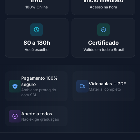
EAD
Início imediato
100% Online
Acesso na hora
80 a 180h
Certificado
Você escolhe
Válido em todo o Brasil
Pagamento 100%
Videoaulas + PDF
seguro
Material completo
Ambiente protegido
com SSL
Aberto a todos
Não exige graduação