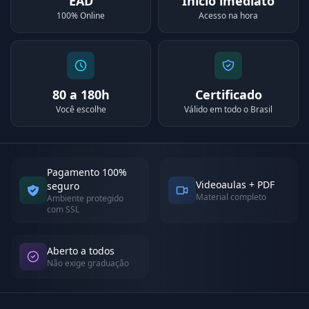
EAD
Início imediato
100% Online
Acesso na hora
80 a 180h
Certificado
Você escolhe
Válido em todo o Brasil
Pagamento 100%
Videoaulas + PDF
seguro
Material completo
Ambiente protegido
com SSL
Aberto a todos
Não exige graduação