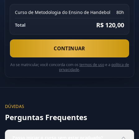
Curso de Metodologia do Ensino de Handebol
80h
R$ 120,00
Total
CONTINUAR
Ao se matricular, você concorda com os
termos de uso
e a
política de
privacidade
.
DÚVIDAS
Perguntas Frequentes
Posso iniciar o curso sem estar graduado?