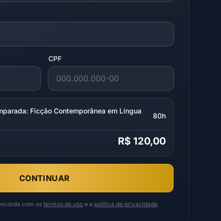
CPF
omparada: Ficção Contemporânea em Língua
80h
R$ 120,00
CONTINUAR
concorda com os
termos de uso
e a
política de privacidade
.