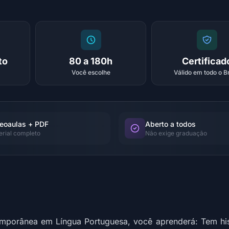
to
80 a 180h
Certificad
Você escolhe
Válido em todo o Br
eoaulas + PDF
Aberto a todos
erial completo
Não exige graduação
mporânea em Língua Portuguesa, você aprenderá: Tem his