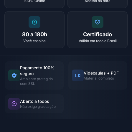
100% Online
Acesso na hora
80 a 180h
Certificado
Você escolhe
Válido em todo o Brasil
Pagamento 100%
Videoaulas + PDF
seguro
Material completo
Ambiente protegido
com SSL
Aberto a todos
Não exige graduação