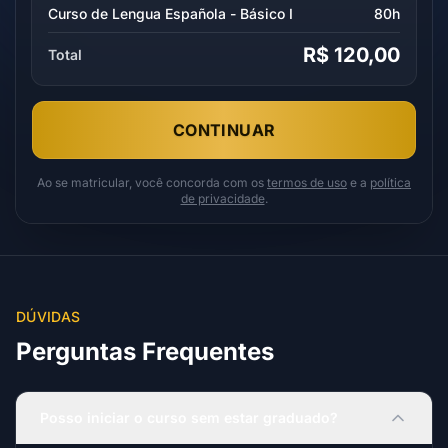
Curso de Lengua Española - Básico I
80h
R$ 120,00
Total
CONTINUAR
Ao se matricular, você concorda com os
termos de uso
e a
política
de privacidade
.
DÚVIDAS
Perguntas Frequentes
Posso iniciar o curso sem estar graduado?