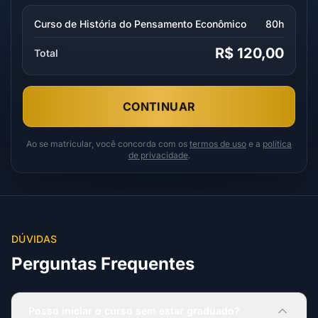
Curso de História do Pensamento Econômico
80h
R$ 120,00
Total
CONTINUAR
Ao se matricular, você concorda com os
termos de uso
e a
política
de privacidade
.
DÚVIDAS
Perguntas Frequentes
Posso iniciar o curso sem estar graduado?