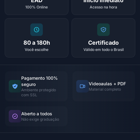
EAD
Início imediato
100% Online
Acesso na hora
80 a 180h
Certificado
Você escolhe
Válido em todo o Brasil
Pagamento 100%
Videoaulas + PDF
seguro
Material completo
Ambiente protegido
com SSL
Aberto a todos
Não exige graduação