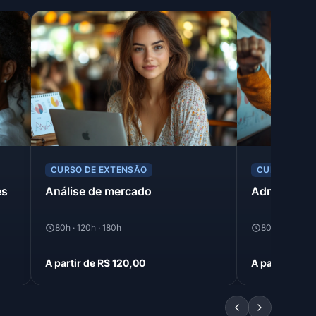
CURSO DE EXTENSÃO
CURSO DE E
es
Análise de mercado
Administra
80h · 120h · 180h
80h · 120h · 1
A partir de R$ 120,00
A partir de R