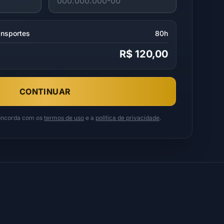
ansportes
80h
R$ 120,00
CONTINUAR
concorda com os
termos de uso
e a
política de privacidade
.