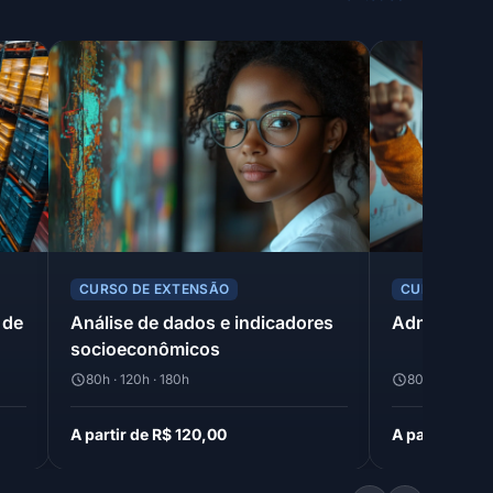
CURSO DE EXTENSÃO
CURSO DE E
 de
Análise de dados e indicadores
Administra
socioeconômicos
80h · 120h · 180h
80h · 120h · 1
A partir de R$ 120,00
A partir de R