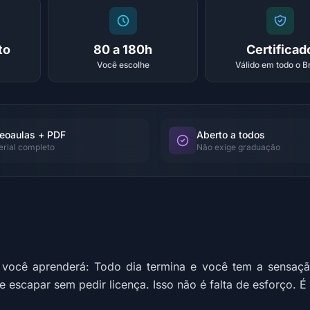
to
80 a 180h
Certificad
Você escolhe
Válido em todo o Br
eoaulas + PDF
Aberto a todos
erial completo
Não exige graduação
você aprenderá: Todo dia termina e você tem a sensação
 escapar sem pedir licença. Isso não é falta de esforço. É