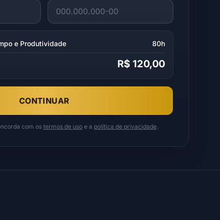
mpo e Produtividade
80h
R$ 120,00
CONTINUAR
concorda com os
termos de uso
e a
política de privacidade
.