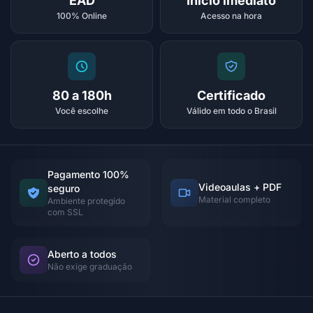
EAD
Início imediato
100% Online
Acesso na hora
80 a 180h
Certificado
Você escolhe
Válido em todo o Brasil
Pagamento 100%
Videoaulas + PDF
seguro
Material completo
Ambiente protegido
com SSL
Aberto a todos
Não exige graduação