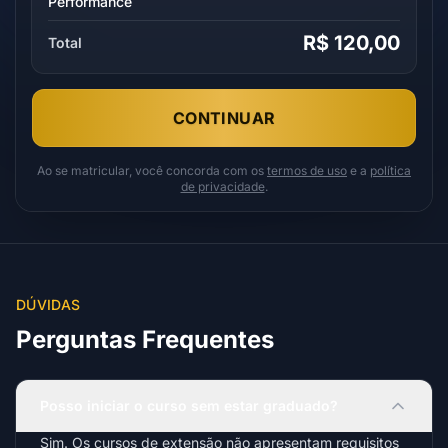
Performance
R$ 120,00
Total
CONTINUAR
Ao se matricular, você concorda com os
termos de uso
e a
política
de privacidade
.
DÚVIDAS
Perguntas Frequentes
Posso iniciar o curso sem estar graduado?
Sim. Os cursos de extensão não apresentam requisitos