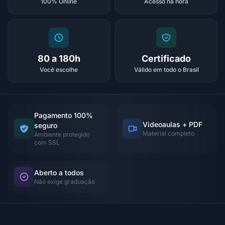
100% Online
Acesso na hora
80 a 180h
Certificado
Você escolhe
Válido em todo o Brasil
Pagamento 100%
Videoaulas + PDF
seguro
Material completo
Ambiente protegido
com SSL
Aberto a todos
Não exige graduação