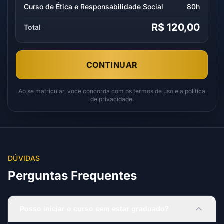
Curso de Ética e Responsabilidade Social
80h
R$ 120,00
Total
CONTINUAR
Ao se matricular, você concorda com os
termos de uso
e a
política
de privacidade
.
DÚVIDAS
Perguntas Frequentes
Posso iniciar o curso sem estar graduado?