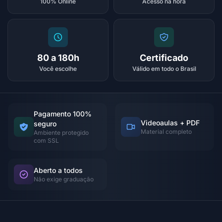
100% Online
Acesso na hora
80 a 180h
Certificado
Você escolhe
Válido em todo o Brasil
Pagamento 100%
Videoaulas + PDF
seguro
Material completo
Ambiente protegido
com SSL
Aberto a todos
Não exige graduação