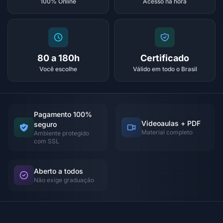
100% Online
Acesso na hora
80 a 180h
Certificado
Você escolhe
Válido em todo o Brasil
Pagamento 100%
Videoaulas + PDF
seguro
Material completo
Ambiente protegido
com SSL
Aberto a todos
Não exige graduação