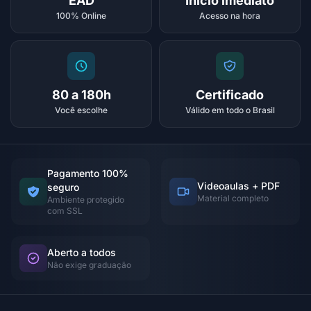
EAD
Início imediato
100% Online
Acesso na hora
80 a 180h
Certificado
Você escolhe
Válido em todo o Brasil
Pagamento 100%
Videoaulas + PDF
seguro
Material completo
Ambiente protegido
com SSL
Aberto a todos
Não exige graduação