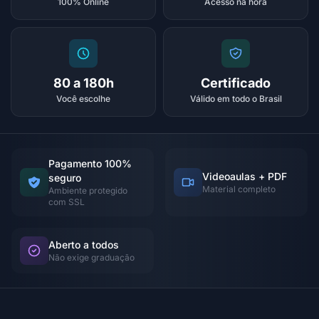
100% Online
Acesso na hora
80 a 180h
Certificado
Você escolhe
Válido em todo o Brasil
Pagamento 100%
Videoaulas + PDF
seguro
Material completo
Ambiente protegido
com SSL
Aberto a todos
Não exige graduação