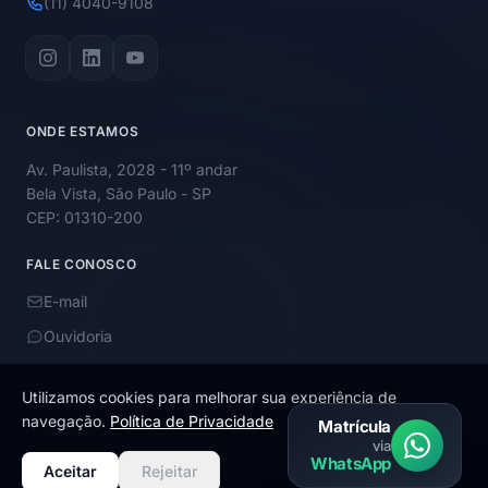
(11) 4040-9108
ONDE ESTAMOS
Av. Paulista, 2028 - 11º andar
Bela Vista, São Paulo - SP
CEP: 01310-200
FALE CONOSCO
E-mail
Ouvidoria
Utilizamos cookies para melhorar sua experiência de
navegação.
Política de Privacidade
Matrícula
via
© 2026 Academy Educação. Todos os direitos reservados.
WhatsApp
Aceitar
Rejeitar
Termos de uso e política de privacidade