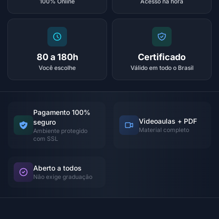
100% Online
Acesso na hora
80 a 180h
Certificado
Você escolhe
Válido em todo o Brasil
Pagamento 100%
Videoaulas + PDF
seguro
Material completo
Ambiente protegido
com SSL
Aberto a todos
Não exige graduação