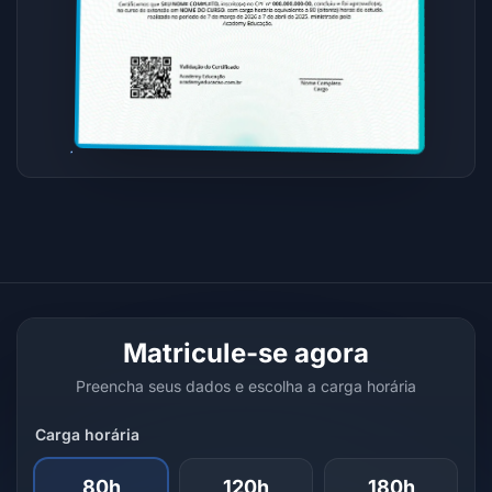
Matricule-se agora
Preencha seus dados e escolha a carga horária
Carga horária
80h
120h
180h