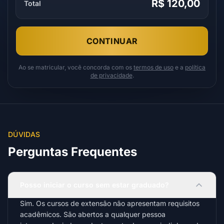
R$ 120,00
Total
CONTINUAR
Ao se matricular, você concorda com os
termos de uso
e a
política
de privacidade
.
DÚVIDAS
Perguntas Frequentes
Posso iniciar o curso sem estar graduado?
Sim. Os cursos de extensão não apresentam requisitos
acadêmicos. São abertos a qualquer pessoa