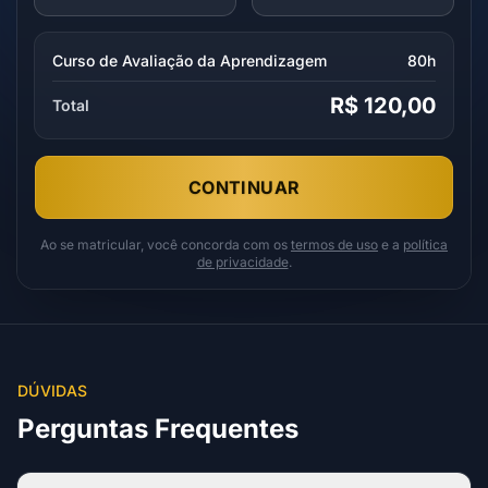
Curso de Avaliação da Aprendizagem
80h
R$ 120,00
Total
CONTINUAR
Ao se matricular, você concorda com os
termos de uso
e a
política
de privacidade
.
DÚVIDAS
Perguntas Frequentes